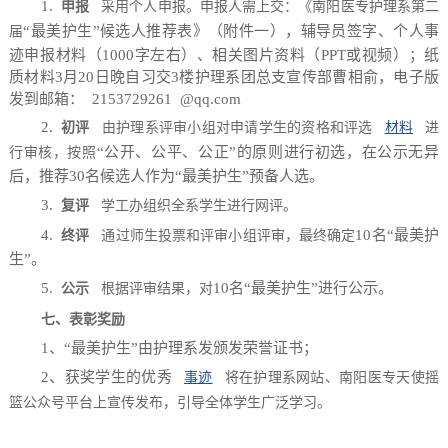
1.
申报
采用个人申报。申报人需上交：《南阳医专护理系第二
“最美护生”候选人推荐表》（附件一），辅导员签字、个人事
届
迹申报材料（1000字左右）、相关图片资料（PPT或视频）；纸
质材料3月20日晚自习交3楼护理系团总支宣传部曹相俞，电子版
发到邮箱：
2153729261
@qq.com
2.
初评
由护理系评审小组对申请学生的资格和评选
材料
进
“公开、公平、公正”的原则进行初选，在公示无异
行审核，按照
后，推荐30名候选人作为“最美护生”预备人选。
3.
复评
学工办组织全系学生进行网评。
4.
10名“最美护
终评
通过师生投票和评审小组评审，最终确定
生”。
5.
10名“最美护生”进行公示。
公示
根据评审结果，对
七、表彰奖励
1、“最美护生”由护理系发颁发荣誉证书；
2、获奖学生的优秀
事迹
将在护理系网站、南阳医专天使摇
篮公众号平台上宣传发布，引导全体学生广泛学习。