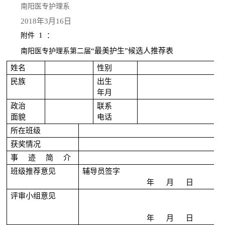
南阳医专护理系
2018年3月16日
1
附件
：
“最美护生”候选人推荐表
南阳医专护理系第二届
姓名
性别
民族
出生
年月
政治
联系
面貌
电话
所在班级
获奖情况
事
迹
简
介
班级推荐意见
辅导员签字
年
月
日
评审小组意见
年
月
日