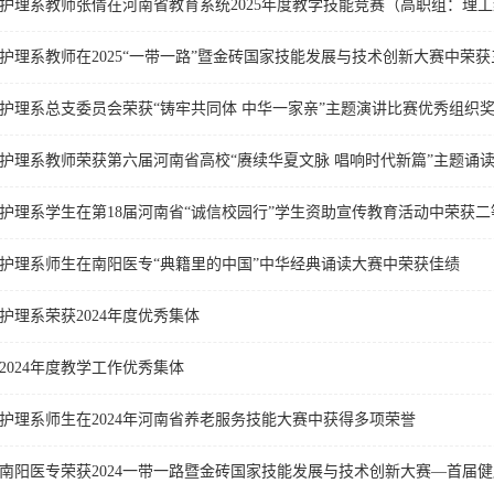
护理系教师张倩在河南省教育系统2025年度教学技能竞赛（高职组：理
护理系教师在2025“一带一路”暨金砖国家技能发展与技术创新大赛中荣
护理系总支委员会荣获“铸牢共同体 中华一家亲”主题演讲比赛优秀组织
护理系教师荣获第六届河南省高校“赓续华夏文脉 唱响时代新篇”主题诵
护理系学生在第18届河南省“诚信校园行”学生资助宣传教育活动中荣获二
护理系师生在南阳医专“典籍里的中国”中华经典诵读大赛中荣获佳绩
护理系荣获2024年度优秀集体
2024年度教学工作优秀集体
护理系师生在2024年河南省养老服务技能大赛中获得多项荣誉