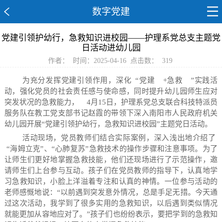
数字党建
党建引领护幼行，急救知识进校园——护理系党总支主题党
日活动进幼儿园
作者：
时间：2025-04-16
点击数：
319
为充分发挥党建引领作用，深化
“党建
+急救
”实践活
动，强化党员的社会责任感与使命感，同时提升幼儿园师生应对
突发状况的急救能力，
4月15日，护理系党总支联合科技特派员
服务队在教工党支部书记赵霞的带领下深入南阳市人民政府机关
幼儿园开展“党建引领护幼行，急救知识进校园”主题党日活动。
活动现场，党员教师们结合实际案例，深入浅出地介绍了
“海姆立克”、“心肺复苏”急救技术的操作步骤和注意事项。为了
让师生们更好地掌握急救技能，他们还现场进行了示范操作，邀
请师生们上台参与互动。孩子们在党员教师的指导下，认真地学
习急救知识，小脸上洋溢着专注和认真的神情。一位参与活动的
老师感慨地说：“以前遇到突发意外情况，总是手足无措。今天通
过这次活动，我学到了很多实用的急救知识，以后遇到类似情况
就能更加从容地应对了。”孩子们也纷纷表示，要把学到的急救知