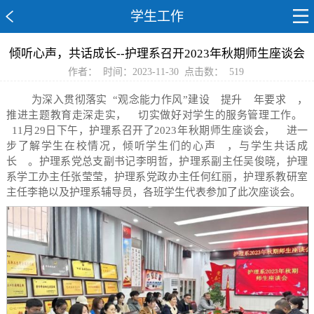
学生工作
倾听心声，共话成长--护理系召开2023年秋期师生座谈会
作者：
时间：2023-11-30
点击数：
519
为深入贯彻落实
“观念能力作风”建设
提升
年要求
，
推进主题教育走深走实，
切实做好对学生的服务管理工作。
11月29日下午，护理系召开了2023年秋期师生座谈会，
进一
步了解学生在校情况，倾听学生们的心声
，与学生共话成
长
。护理系党总支副书记李明哲，护理系副主任吴俊晓，护理
系学工办主任张莹莹，护理系党政办主任何红丽，护理系教研室
主任李艳以及护理系辅导员，各班学生代表参加了此次座谈会。