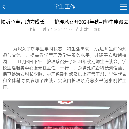
学生工作
倾听心声，助力成长——护理系召开2024年秋期师生座谈会
作者：
时间：2024-11-06
点击数：
360
为深入了解学生学习状态
和生活需求
,促进师生间的沟
通与交流
，提高教学管理及学生服务水平，共建平安和谐校
园
,
11月6日下午，护理系召开了2024年秋期师生座谈会。学
校生活服务中心张元凯主任
一行
，总务处综合科长刘佰蕾、
保卫处治安科长李鹏，护理系副科级及以上行管干部、学生代表
和全体辅导员参加了座谈，会议由护理系党总支书记李明哲主
持。