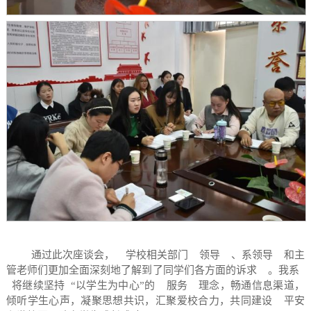
通过此次座谈会，
学校相关部门
领导
、系领导
和主
管老师们更加全面深刻地了解到了同学们各方面的诉求
。我系
将继续坚持
“以学生为中心”的
服务
理念，畅通信息渠道，
倾听学生心声，凝聚思想共识，汇聚爱校合力，共同建设
平安