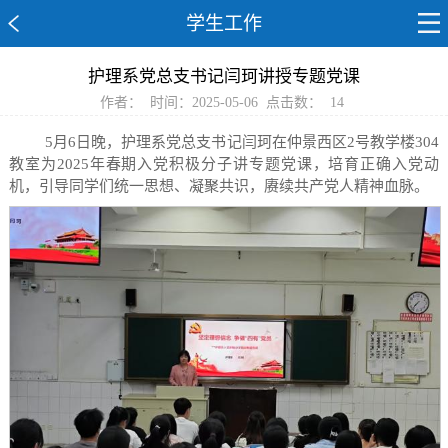
学生工作
护理系党总支书记闫珂讲授专题党课
作者：
时间：2025-05-06
点击数：
14
5月6日晚，护理系党总支书记闫珂在仲景西区2号教学楼304
教室为2025年春期入党积极分子讲专题党课，培育正确入党动
机，引导同学们统一思想、凝聚共识，赓续共产党人精神血脉。