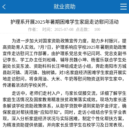
就业资助
护理系开展2025年暑期困难学生家庭走访慰问活动
作者：
时间：2025-07-08
点击数：
100
为进一步加大对国家资助政策宣传力度，助力乡村振兴，提
高资助育人实效。7月7日，护理系响应学校2025年暑期资助政策
宣传走访慰问工作部署，由护理系党总支书记闫珂、党总支副书
记李东、学工办主任刘松峰、辅导员魏小坤、杨蜜乐联合学生处
副处长吴东波、资助科科长汪坤组成走访小组，奔赴南阳市方城
县赵河镇、清河镇、独树镇，对3名家庭经济困难学生家庭开展实
地走访慰问，将食用油、大米、牛奶等慰问物资送到学生家中，
传递着浓浓的学校关怀。
走访中，老师们走村入户，与家长促膝交流，详细了解学生
家庭生活情况及国家教育精准扶贫政策落实成效。现场为家长逐
条解读学校资助政策体系，从助学贷款申请到奖助学金评定，确
保家庭对帮扶措施“应知尽知”。同时，走访小组结合学生学业表
现，深入分析家庭经济状况与实际困难，制定个性化帮扶方案，
为精准资助提供依据，并向家长反馈学生在校学习及日常表现，