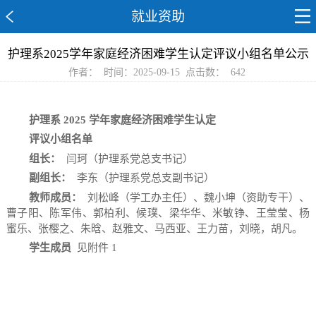
就业资助
护理系2025学年家庭经济困难学生认定评议小组名单公示
作者：
时间：2025-09-15
点击数：
642
护理系
2025
学年家庭经济困难学生认定
评议小组名单
组长：
闫珂（护理系党总支书记）
副组长：
李东（护理系党总支副书记）
教师成员：
刘松峰（学工办主任）、魏小坤（资助专干）、
曹子阳、陈军伟、郭柏利、候璞、梁华华、米敏铮、王莹莹、杨
蜜乐、张樱之、朱晗、赵雅文、马西亚、王力苗，刘晓，胡凡。
学生成员
见附件
1