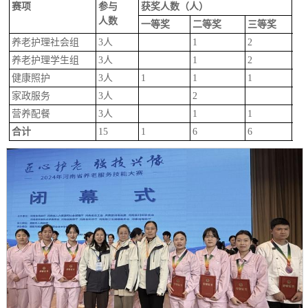
赛项
参与
获奖人数（人）
获
人数
一等奖
二等奖
三等奖
养老护理社会组
3人
1
2
10
养老护理学生组
3人
1
2
10
健康照护
3人
1
1
1
10
家政服务
3人
2
66
营养配餐
3人
1
1
66
合计
15
1
6
6
86