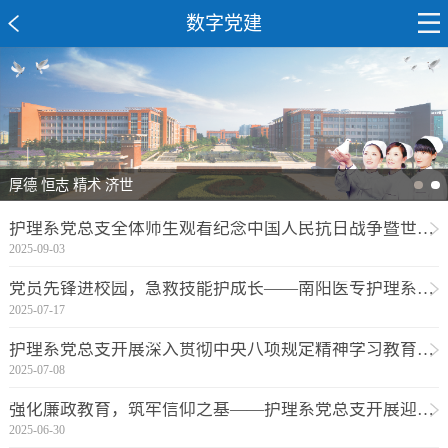
数字党建
厚德 恒志 精术 济世
护理系党总支全体师生观看纪念中国人民抗日战争暨世界反法西斯战争胜利80周年大会
2025-09-03
党员先锋进校园，急救技能护成长——南阳医专护理系“点亮心灯”主题党日活动
2025-07-17
护理系党总支开展深入贯彻中央八项规定精神学习教育专项测试
2025-07-08
强化廉政教育，筑牢信仰之基——护理系党总支开展迎“七一”主题党日活动
2025-06-30