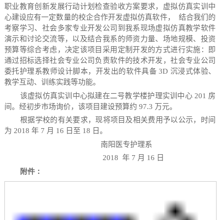
职业教育创新发展行动计划检查验收方案要求，虚拟仿真实训中
心建设应有一定数量的校企合作开发虚拟仿真软件，
结合我们的
考察学习、社会多家专业开发公司到我系现场虚拟仿真教学软件
演示和讨论交流等，以及结合我系的师资力量、场地规模、投资
预算等综合考虑，决定该项目采用定制开发的方式进行实施：即
通过招标选择社会专业公司负责软件的技术开发，社会专业公司
委托护理系教师设计脚本，开发出的软件具备
3D
沉浸式体验、
教学互动、训练实践等功能。
该虚拟仿真实训中心拟建在二号教学楼护理实训中心
201
房
间。经初步市场询价，该项目建设预算约
97.3
万元。
根据学校的有关要求，现将项目及相关费用予以公示，时间
为
2018
年
7
月
16
日至
18
日。
南阳医专护理系
2018
年
7
月
16
日
附件：