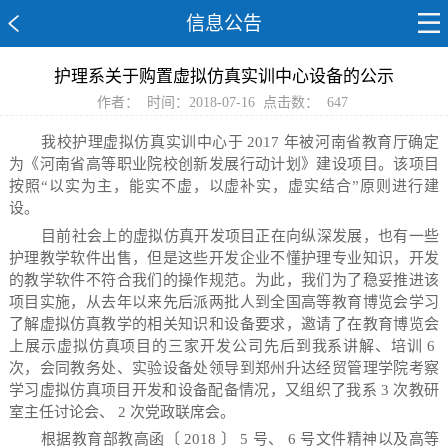
信息公告
护理系关于购置虚拟仿真实训中心设备的公示
作者：
时间：2018-07-16
点击数：
647
我校护理虚拟仿真实训中心于
2017
年被河南省教育厅确定
为《河南省高等职业院校创新发展行动计划》建设项目。该项目
按照“以实为主，能实不虚，以虚补实，虚实结合”原则进行建
设。
目前社会上的虚拟仿真开发项目正在向纵深发展，也有一些
护理教学软件出售，但是这些开发企业不懂护理专业知识，开发
的教学软件不符合我们的操作规范。为此，我们为了稳妥推进该
项目实施，从去年以来先后派两批人到全国高等教育博览会学习
了解虚拟仿真教学的相关知识和设备要求，邀请了在教育博览会
上展示虚拟仿真项目的三家开发公司先后到我系讲解、培训
6
次，会同教务处、实验设备处领导到郑州升达经贸管理学院考察
学习虚拟仿真项目开发和设备配备情况，又组织了我系
3
次教研
室主任讨论会、
2
次党政联席会。
根据教育部教高函〔
2018
〕
5
号、
6
号文件精神以及高等