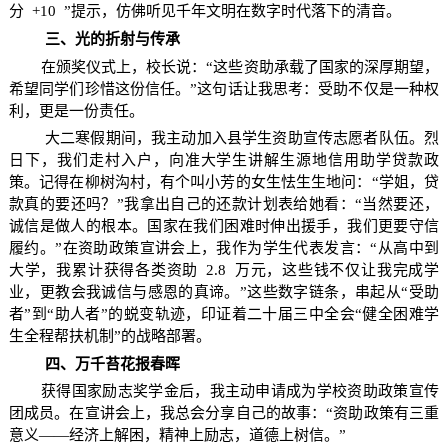
分
+10
”提示，仿佛听见千年文明在数字时代落下的清音。
三、光的折射与传承
在颁奖仪式上，校长说：“这些资助承载了国家的深厚期望，
希望同学们珍惜这份信任。”这句话让我思考：受助不仅是一种权
利，更是一份责任。
大二寒假期间，我主动加入县学生资助宣传志愿者队伍。烈
日下，我们走村入户，向准大学生讲解生源地信用助学贷款政
策。记得在柳树沟村，有个叫小芳的女生怯生生地问：“学姐，贷
款真的要还吗？”我拿出自己的还款计划表给她看：“当然要还，
诚信是做人的根本。国家在我们困难时伸出援手，我们更要守信
履约。”在资助政策宣讲会上，我作为学生代表发言：“从高中到
大学，我累计获得各类资助
2.8
万元，这些钱不仅让我完成学
业，更教会我诚信与感恩的真谛。”这些数字链条，串起从“受助
者”到“助人者”的蜕变轨迹，印证着二十届三中全会“健全困难学
生全程帮扶机制”的战略部署。
四、万千苔花报春晖
获得国家励志奖学金后，我主动申请成为学校资助政策宣传
团成员。在宣讲会上，我总会分享自己的故事：“资助政策有三重
意义——经济上解困，精神上励志，道德上树信。”