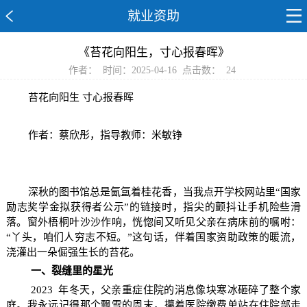
就业资助
《苔花向阳生，寸心报春晖》
作者：
时间：2025-04-16
点击数：
24
苔花向阳生 寸心报春晖
作者：蔡欣彤，指导教师：米敏铮
深秋的图书馆总是氤氲着桂花香，当我点开学校网站里“国家
励志奖学金拟获得者公示”的链接时，指尖的颤抖让手机险些滑
落。窗外梧桐叶沙沙作响，恍惚间又听见父亲在病床前的嘱咐：
“丫头，咱们人穷志不短。”这句话，伴着国家资助政策的暖流，
浇灌出一朵倔强生长的苔花。
一、裂缝里的星光
2023
年冬天，父亲重症住院的消息像块寒冰砸碎了整个家
庭。我永远记得那个飘雪的周末，攥着医院缴费单站在住院部走