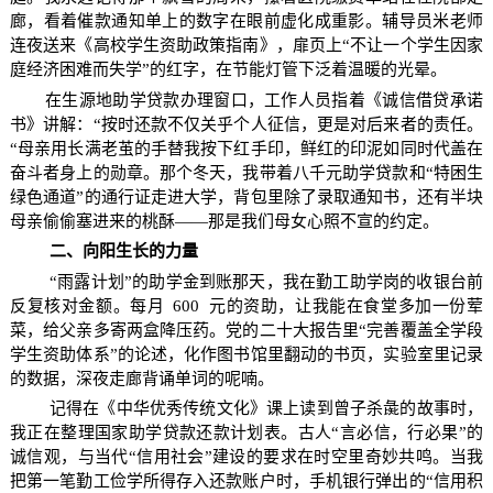
廊，看着催款通知单上的数字在眼前虚化成重影。辅导员米老师
连夜送来《高校学生资助政策指南》，扉页上“不让一个学生因家
庭经济困难而失学”的红字，在节能灯管下泛着温暖的光晕。
在生源地助学贷款办理窗口，工作人员指着《诚信借贷承诺
书》讲解：“按时还款不仅关乎个人征信，更是对后来者的责任。
“母亲用长满老茧的手替我按下红手印，鲜红的印泥如同时代盖在
奋斗者身上的勋章。那个冬天，我带着八千元助学贷款和“特困生
绿色通道”的通行证走进大学，背包里除了录取通知书，还有半块
母亲偷偷塞进来的桃酥——那是我们母女心照不宣的约定。
二、向阳生长的力量
“雨露计划”的助学金到账那天，我在勤工助学岗的收银台前
反复核对金额。每月
600
元的资助，让我能在食堂多加一份荤
菜，给父亲多寄两盒降压药。党的二十大报告里“完善覆盖全学段
学生资助体系”的论述，化作图书馆里翻动的书页，实验室里记录
的数据，深夜走廊背诵单词的呢喃。
记得在《中华优秀传统文化》课上读到曾子杀彘的故事时，
我正在整理国家助学贷款还款计划表。古人“言必信，行必果”的
诚信观，与当代“信用社会”建设的要求在时空里奇妙共鸣。当我
把第一笔勤工俭学所得存入还款账户时，手机银行弹出的“信用积