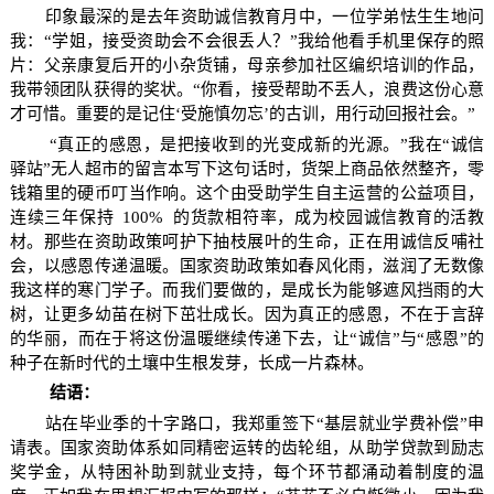
印象最深的是去年资助诚信教育月中，一位学弟怯生生地问
我：“学姐，接受资助会不会很丢人？”我给他看手机里保存的照
片：父亲康复后开的小杂货铺，母亲参加社区编织培训的作品，
我带领团队获得的奖状。“你看，接受帮助不丢人，浪费这份心意
才可惜。重要的是记住‘受施慎勿忘’的古训，用行动回报社会。”
“真正的感恩，是把接收到的光变成新的光源。”我在“诚信
驿站”无人超市的留言本写下这句话时，货架上商品依然整齐，零
钱箱里的硬币叮当作响。这个由受助学生自主运营的公益项目，
连续三年保持
100%
的货款相符率，成为校园诚信教育的活教
材。那些在资助政策呵护下抽枝展叶的生命，正在用诚信反哺社
会，以感恩传递温暖。国家资助政策如春风化雨，滋润了无数像
我这样的寒门学子。而我们要做的，是成长为能够遮风挡雨的大
树，让更多幼苗在树下茁壮成长。因为真正的感恩，不在于言辞
的华丽，而在于将这份温暖继续传递下去，让“诚信”与“感恩”的
种子在新时代的土壤中生根发芽，长成一片森林。
结语：
站在毕业季的十字路口，我郑重签下“基层就业学费补偿”申
请表。国家资助体系如同精密运转的齿轮组，从助学贷款到励志
奖学金，从特困补助到就业支持，每个环节都涌动着制度的温