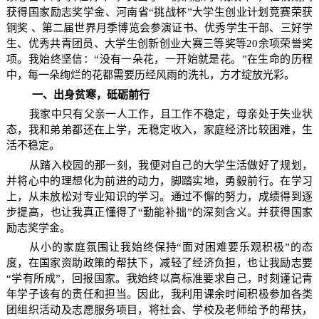
获得国家励志奖学金、河南省“挑战杯”大学生创业计划竞赛荣获
铜奖 、第二届世界月季博览会参演证书、优秀学生干部、三好学
生、优秀共青团员、大学生创新创业大赛三等奖等20余项荣誉奖
项。我始终坚信：“没有一朵花，一开始就是花。”在生命的历程
中，每一朵绚烂的花都需要历经风雨的洗礼，方才绽放光彩。
一、出身贫寒，砥砺前行
我家中只有父亲一人工作，且工作不稳定，母亲处于失业状
态，我和弟弟都还在上学，无稳定收入，家庭经济比较困难，生
活不稳定。
从踏入校园的那一刻，我便对自己的大学生活做好了规划，
并将心中的理想化为前进的动力，脚踏实地，勇毅前行。在学习
上，从未放松对专业知识的学习。通过不懈的努力，成绩得到逐
步提高，也让我真正懂得了“勤能补拙”的深刻含义。并获得国家
励志奖学金。
从小的家庭氛围让我始终保持“面对困难要乐观积极”的态
度，在国家资助政策的帮扶下，减轻了经济负担，也让我励志要
“学有所成”，回报国家。我始终以高标准要求自己，时刻谨记青
年学子该有的责任和担当。因此，我利用课余时间积极参加各类
团组织活动及志愿服务项目，将社会、学校及老师给予的帮扶，