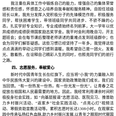
我注重在具体工作中锻炼自己的能力，增强自己的集体荣誉
感和责任感，怀感恩之心培养自我奉献和服务精神。自担任班级
班长以来，我充分发挥入党积极分子的先锋模范作用，积极服务
同学，帮扶困难学生，带领班级同学共同进步、不骄不躁的心
态，扎实学好专业知识，专业成绩始终名列前茅，大一学年以优
异成绩的成绩获得国家励志奖学金。我平时会利用晚自习，开主
题班会；会在每节课后整理老师讲述的重难点发到班级群中；也
会为同学们解答疑惑。这些习惯已经坚持了一年多，我觉得这些
点点滴滴的举动让同学们感到温暖。我希望自己是一团火，发着
光、散着热，在诠释自己精彩人生的同时，也照亮同学们的前行
之路。
四、志愿服务，奉献爱心
新时代中国青年生长在红旗下，应当将“小我”的力量融入到
中华民族伟大复兴的建设中，国家资助政策助我们成长，我们应
当回馈。“有一份热发一份热，有一份光发一份光”，让青春之花
绽放在祖国和人民最需要的地方。因此，我经常利用课余时间积
极投身社会实践，如 “向基层报道”志愿活动、医院见习、推普助
力乡村振兴活动、“返家乡”社会实践活动、“点亮心灯”视频活
动、寒假资助宣教活动等。累积志愿时长达1308小时。在观察实
践中传承弘扬红色血脉,助力乡村振兴发展,以青年之眼观时代察国