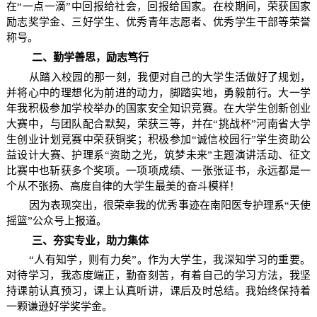
在“一点一滴”中回报给社会，回报给国家。在校期间，荣获国家
励志奖学金、三好学生、优秀青年志愿者、优秀学生干部等荣誉
称号。
二、勤学善思，励志笃行
从踏入校园的那一刻，我便对自己的大学生活做好了规划，
并将心中的理想化为前进的动力，脚踏实地，勇毅前行。大一学
年我积极参加学校举办的国家安全知识竞赛。在大学生创新创业
大赛中，与团队配合默契，荣获三等，并在“挑战杯”河南省大学
生创业计划竞赛中荣获铜奖；积极参加“诚信校园行”学生资助公
益设计大赛、护理系“资助之光，筑梦未来”主题演讲活动、征文
比赛中也斩获多个奖项。一项项成绩、一张张证书，永远都是一
个从不张扬、高度自律的大学生最美的奋斗模样！
因为表现突出，很荣幸我的优秀事迹在南阳医专护理系“天使
摇篮”公众号上报道。
三、夯实专业，助力集体
“人有知学，则有力矣”。作为大学生，我深知学习的重要。
对待学习，我态度端正，勤奋刻苦，有着自己的学习方法，我坚
持课前认真预习，课上认真听讲，课后及时总结。我始终保持着
一颗谦逊好学奖学金。