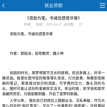
就业资助
《资助为笔，书诚信感恩华章》
作者：
时间：2025-04-17
点击数：
23
资助为笔，书诚信感恩华章
作者：郭砚冰，指导教师：魏小坤
校园的时光，是梦想拔节生长的旅程。但这条路上，并非一
路坦途。我曾在图书馆的角落埋头苦读，灯光昏黄，映着密密麻
麻的笔记，那是我对知识的渴望。可学费的压力，像头顶的乌
云，随时可能让这份热爱被现实浇灭。幸运的是，奖学金和助学
金翩然而至，为我驱散阴霾，开启了逐梦的新篇。
入学以来， 我在自己的岗位上兢兢业业、无私奉献，作为大
家心目中的“斜杠青年”，交出了一份满意的“成绩单”，在校期间