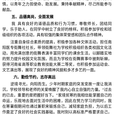
情，以青年之力担使命、助发展。秉持奉献精神，尽己所能参与
献血。
五、品德高尚，全面发展
我
具有良好的道德品质和行为习惯，尊敬师长，团结同
学，乐于助人，在同学中树立了良好的榜样。积极参加学校和班
级组织的各项活动，具有较强的集体荣誉感和团队合作精神。
注重自身综合素质的提高，积极参加各种文体活动，担任南
阳医专街舞社社长，带领街舞社为学校积极组织各类校园文化活
动，用充满创意的街舞表演丰富同学们的课余生活，以脚踏实地
的努力提升校园文化氛围，而且为学校在街舞赛事中披荆斩棘，
获得河南省高等职业教育技能大赛二等奖，也积极参加运动会、
文艺演出等，展现了良好的精神风貌和多才多艺的一面。
六、勤俭节约，志存高远
逆境寻光，向阳而生。少年时期家庭的突发变故一度让我消
沉，学校领导和老师的关爱唤醒了我内心自立自强的力量。“过去
的已去，重要的是把握好当下。”家境贫寒的我相信能掌握自己的
命运，乐观地去面对生活中的困难，因此在努力学习的同时，我
在寒暑假期间也通过兼职来锻炼自己，减轻家庭负担，为以后工
作奠定了良好的社会实践基础。我时刻以高标准严格要求自己，