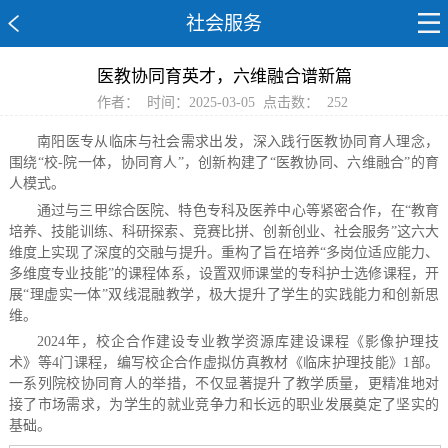
社会服务
医教协同育英才，六维融合谱新篇
作者：
时间：2025-03-05
点击数：
252
南阳医专从临床与社会需求出发，深入践行医教协同育人理念，
围绕“校-院一体，协同育人”，创新构建了“医教协同、六维融合”的育
人模式。
通过与三甲综合医院、特色专科及医养中心等紧密合作，在“教育
培养、技能训练、科研探索、竞赛比拼、创新创业、社会服务”这六大
维度上实现了深度的交融与提升。重构了旨在培养“多岗位适应能力、
多维度专业技能”的课程体系，设置双师课堂的专科护士选修课程，开
展“理虚实一体”双线混融教学，极大提升了学生的实践能力和创新思
维。
2024年，校企合作建设专业教学资源库建设课程《影像护理技
术》等4门课程，编写校企合作虚拟仿真教材《临床护理技能》1部。
一系列院校协同育人的举措，不仅显著提升了教学质量，更精准地对
接了市场需求，为学生的就业竞争力和长远的职业发展奠定了坚实的
基础。