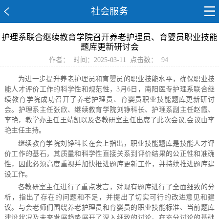
社会服务
护理系联合继续教育学院召开养老护理员、育婴员职业技能
题库更新研讨会
作者：
时间：2025-03-11
点击数：
94
为进一步提升养老护理员和育婴员的职业技能水平，确保职业技
能人才评价工作的科学性和规范性，3月6日，南阳医专护理系联合继
续教育学院成功召开了养老护理员、育婴员职业技能题库更新研讨
会。护理系主任张欣、继续教育学院刘铮科长、护理系副主任赵霞、
李艳，教学办主任王靖凯以及各教研室主任出席了此次会议,会议由李
艳主任主持。
继续教育学院刘铮科长在会上指出，职业技能题库是技能人才评
价工作的基石，其质量和科学性直接关系到评价结果的公正性和准确
性，因此必须高度重视并加快推进题库更新工作，并持续推进题库建
设工作。
各教研室主任进行了重点发言，对现有题库进行了全面细致的分
析，指出了存在的问题和不足，并提出了切实可行的改进意见和建
议。与会老师们围绕养老护理员和育婴员的职业技能标准、当前题库
建设状况及未来发展趋势展开了深入细致的讨论。在充分讨论的基础