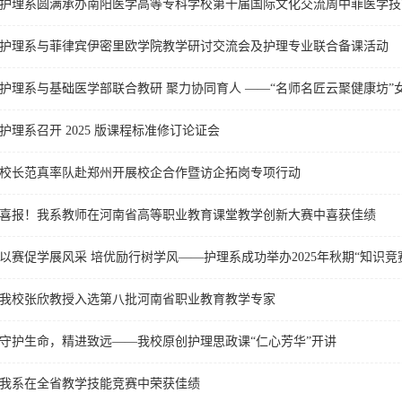
护理系圆满承办南阳医学高等专科学校第十届国际文化交流周中菲医学技
护理系与菲律宾伊密里欧学院教学研讨交流会及护理专业联合备课活动
护理系召开 2025 版课程标准修订论证会
校长范真率队赴郑州开展校企合作暨访企拓岗专项行动
喜报！我系教师在河南省高等职业教育课堂教学创新大赛中喜获佳绩
以赛促学展风采 培优励行树学风——护理系成功举办2025年秋期“知识竞
我校张欣教授入选第八批河南省职业教育教学专家
守护生命，精进致远——我校原创护理思政课“仁心芳华”开讲
我系在全省教学技能竞赛中荣获佳绩