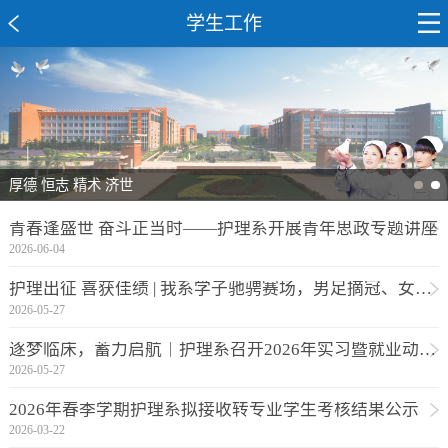
学生工作
厚德 恒志 精术 济世
青春逢盛世 奋斗正当时——护理系开展青年思政专题讲座
2026-06-04
护理出征 喜获佳绩 | 我系学子驰骋赛场，男足摘冠、女排和街舞夺亚！
2026-05-27
逐梦临床，蓄力启航｜护理系召开2026年实习暨就业动员大会
2026-05-27
2026年春季学期护理系拟接收转专业学生考核结果公示
2026-03-22