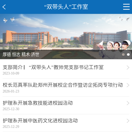
“双带头人”工作室
厚德 恒志 精术 济世
支部简介 ▏“双带头人”教师党支部书记工作室
2023-10-09
校长范真率队赴郑州开展校企合作暨访企拓岗专项行动
2026-01-23
护理系开展急救技能进校园活动
2025-12-30
护理系开展中医药文化进校园活动
2025-12-29